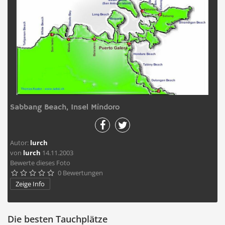
Sabbang Beach, Insel Mindoro
Autor:
lurch
von
lurch
14.11.2003
Bewerte dieses Foto
0 Bewertungen





Zeige Info
Die besten Tauchplätze