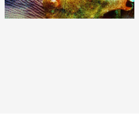
Taucher.Net