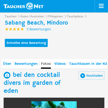
Tauchen
Asien / Australien
Philippinen
Tauchplätze
Sabang Beach, Mindoro
3 Bewertungen
Schreibe eine Bewertung
Über
Bewertungen
Fotos
Videos
Tauchbasen in der Nä
bei den cocktail
Hochladen
divers im garden of
eden