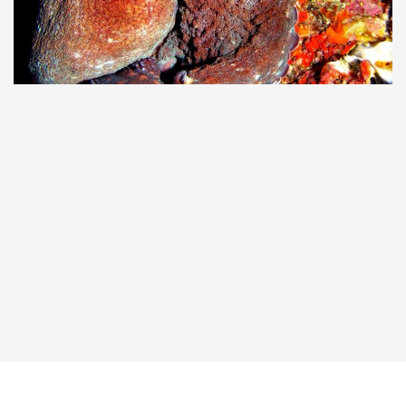
Taucher.Net