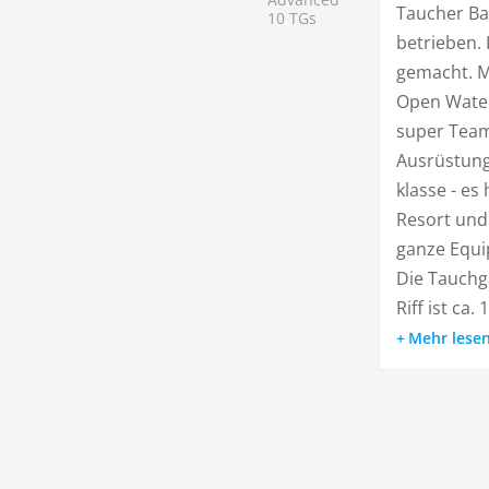
Taucher Ba
10 TGs
betrieben.
gemacht. M
Open Water
super Team
Ausrüstung
klasse - es
Resort und 
ganze Equi
Die Tauchg
Riff ist ca. 
Mehr lese