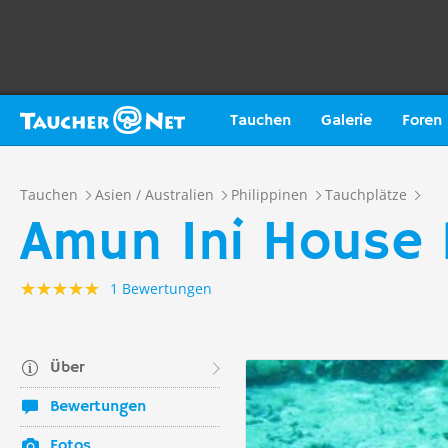
Tauchen
Galerie
Foren
Tauchen
Asien / Australien
Philippinen
Tauchplätze
Amun Ini House R
1 Bewertungen
Über
Bewertungen
Fotos