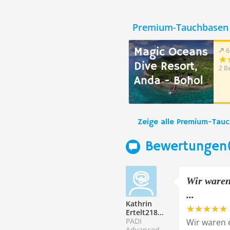
Premium-Tauchbasen 
Magic Oceans
6
Dive Resort,
2 B
Anda - Bohol
Zeige alle Premium-Tau
Bewertungen(
Wir waren
...
Kathrin
Ertelt218808
PADI
Wir waren 
Advanced