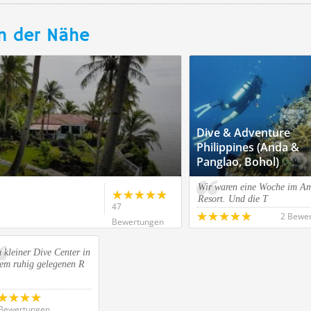
n der Nähe
Dive & Adventure
Philippines (Anda &
Panglao, Bohol)
Wir waren eine Woche im Am
Resort. Und die T
47
2 Bewe
Bewertungen
 kleiner Dive Center in
nem ruhig gelegenen R
Bewertungen