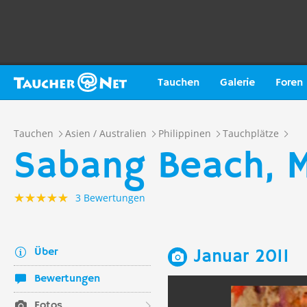
Tauchen
Galerie
Foren
Tauchen
Asien / Australien
Philippinen
Tauchplätze
Sabang Beach, M
3 Bewertungen
Über
Januar 2011
Bewertungen
Fotos