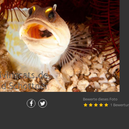
Bewerte dieses Foto
1 Bewertu




