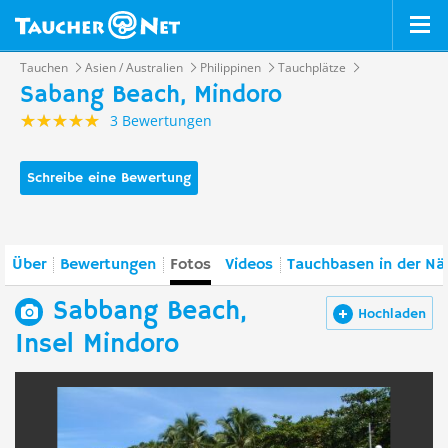
Tauchen
Asien / Australien
Philippinen
Tauchplätze
Sabang Beach, Mindoro
3 Bewertungen
Schreibe eine Bewertung
Über
Bewertungen
Fotos
Videos
Tauchbasen in der Nä
Sabbang Beach,
Hochladen
Insel Mindoro