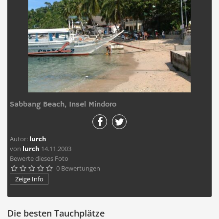
Sabbang Beach, Insel Mindoro
Autor:
lurch
von
lurch
14.11.2003
Bewerte dieses Foto
0 Bewertungen





Zeige Info
Die besten Tauchplätze