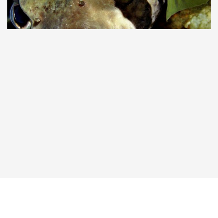
Taucher.Net