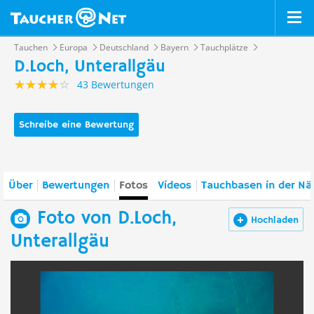
Tauchen
Europa
Deutschland
Bayern
Tauchplätze
D.Loch, Unterallgäu
43 Bewertungen
Schreibe eine Bewertung
Über
Bewertungen
Fotos
Videos
Tauchbasen in der Nä
Foto von D.Loch,
Hochladen
Unterallgäu