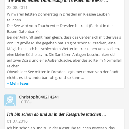
Wir waren letzten Donnerstag in Dresden im Kiesse ...
23.08.2011
Wir waren letzten Donnerstag in Dresden im Kiessee Leuben
tauchen.
Der See wird vom Tauchcenter Dresden betreut (Bericht in der
Basen-Datenbank).
Bei der Ankunft sieht man gleich, dass das Center sich mit der Basis
vor Ort große Mühe gegeben hat. Es gibt schöne Sitzecken, eine
Möglichkeit sich bei schlechtem Wetter im trockenen umzuziehen,
eine kleine Küche u.v.m. Die Sanitären Anlagen beschränken sich
auf zwei Dixi´s und eine Außendusche, aber das sollte im Normalfall
reichen.
Obwohl der See mitten in Dresden liegt, merkt man von der Stadt
nichts, es ist wunderbar ruhig, und so kann ...
Mehr lesen
Christoph040214241
10 TGs
Ich bin schon ab und zu in der Kiesgrube tauchen ...
01.07.2010
Ich bin schon ab und zu in der Kiesgrube tauchen gewesen, das