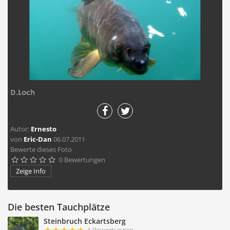
D.Loch
Autor:
Ernesto
von
Eric-Dan
06.07.2011
Bewerte dieses Foto
0 Bewertungen





Zeige Info
Die besten Tauchplätze
Steinbruch Eckartsberg