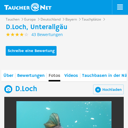
Tauchen
Europa
Deutschland
Bayern
Tauchplätze
D.Loch, Unterallgäu
43 Bewertungen
Schreibe eine Bewertung
Über
Bewertungen
Fotos
Videos
Tauchbasen in der Nä
D.Loch
Hochladen