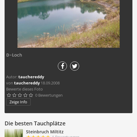
D-Loch
Autor:
tauchereddy
von
tauchereddy
18.09.2008
Bewerte dieses Foto
0 Bewertungen





Zeige Info
Die besten Tauchplätze
Steinbruch Miltitz