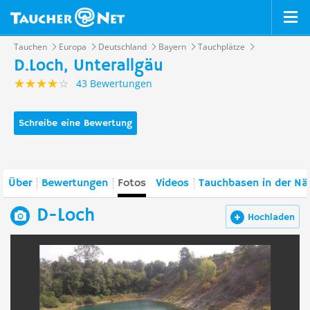
Tauchen
Europa
Deutschland
Bayern
Tauchplätze
D.Loch, Unterallgäu
43 Bewertungen
Schreibe eine Bewertung
Über
Bewertungen
Fotos
Videos
Tauchbasen in der Nä
D-Loch
Hochladen