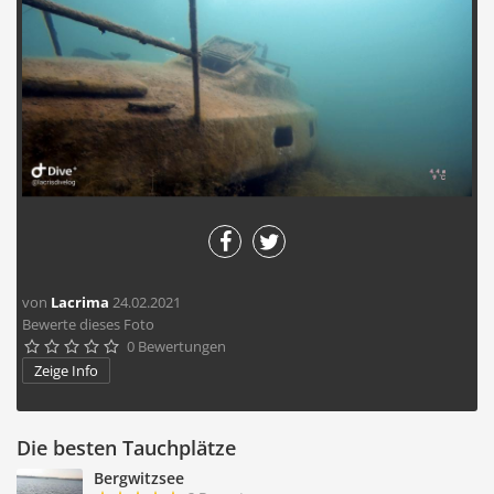
von
Lacrima
24.02.2021
Bewerte dieses Foto
0 Bewertungen





Zeige Info
Die besten Tauchplätze
Bergwitzsee