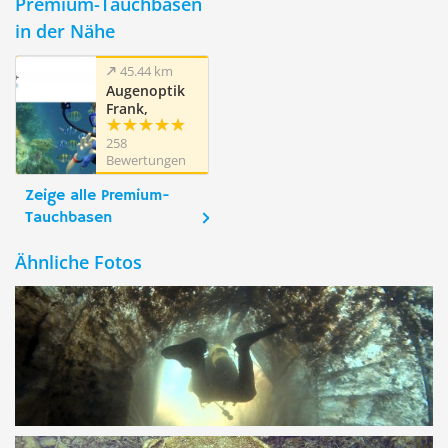
Premium-Tauchbasen
in der Nähe
45.44 km
Augenoptik
Frank,
Krumbach
258
(Schwaben) -
Bewertungen
vorm. Optik
Heydenreich,
Zeige alle Premium-
München
Tauchbasen
Ähnliche Fotos