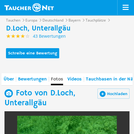
Tauchen
Europa
Deutschland
Bayern
Tauchplätze
D.Loch, Unterallgäu
43 Bewertungen
Schreibe eine Bewertung
Über
Bewertungen
Fotos
Videos
Tauchbasen in der Nä
Foto von D.Loch,
Hochladen
Unterallgäu