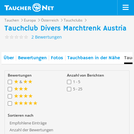
Tauchen
Europa
Österreich
Tauchclubs
Tauchclub Divers Marchtrenk Austria
2 Bewertungen
Über
Bewertungen
Fotos
Tauchbasen in der Nähe
Tauc
Bewertungen
Anzahl von Berichten
&
1 - 5
5 - 25
Sortieren nach
Empfohlene Einträge
Anzahl der Bewertungen