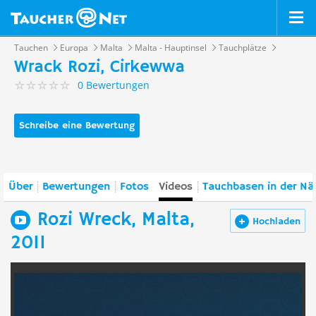
Tauchen
Europa
Malta
Malta - Hauptinsel
Tauchplätze
Wrack Rozi, Cirkewwa
0 Bewertungen
Schreibe eine Bewertung
Über
Bewertungen
Fotos
Videos
Tauchbasen in der Nä
Rozi Wreck, Malta,
Hochladen
2011