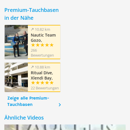
Premium-Tauchbasen
in der Nähe
10.82 km
Nautic Team
Gozo,
Marsalforn,
266
Gozo
Bewertungen
10.88 km
Ritual Dive,
Xlendi Bay,
Gozo
22 Bewertungen
Zeige alle Premium-
Tauchbasen
Ähnliche Videos