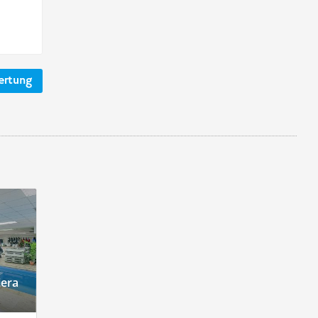
ertung
iera