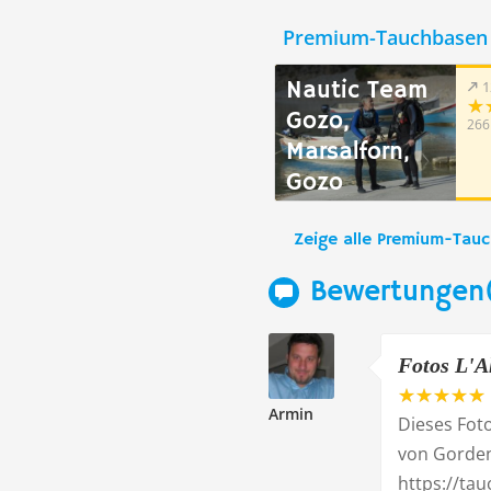
Premium-Tauchbasen 
Nautic Team
1
Gozo,
266
Marsalforn,
Gozo
Zeige alle Premium-Tau
Bewertungen(
Fotos L'A
Armin
Dieses Fot
von Gorden 
https://tau