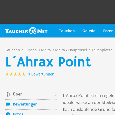
Tauchen
Galerie
Foren
Tauchen
Europa
Malta
Malta - Hauptinsel
Tauchplätze
L´Ahrax Point
1 Bewertungen
Über
L´Ahrax Point ist ein reg
idealerweise an der Steilwa
Bewertungen
flach auslaufende Grund f
Fotos