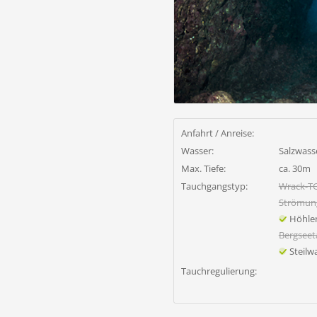
Anfahrt / Anreise:
Wasser:
Salzwass
Max. Tiefe:
ca. 30m
Tauchgangstyp:
Wrack-T
Strömun
Höhle
Bergsee
Steil
Tauchregulierung: