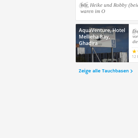
Wir, Heike und Robby (bei
waren im O
AquaVenture, Hotel
Die
Mellieha Bay,
vo
die
Ghadira
12 
Zeige alle Tauchbasen