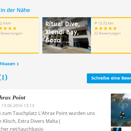
in der Nähe
Ritual Dive,
2.4 km
13.72 km
Xlendi Bay,
 Bewertungen
22 Bewertungen
Gozo
chbasen
1)
Schreibe eine Bew
hrax Point
13.06.2016 13:13
o zum Tauchplatz L'Ahrax Point wurden uns
Klisch, Extra Divers Malta (
cher.net/tauchbasis-