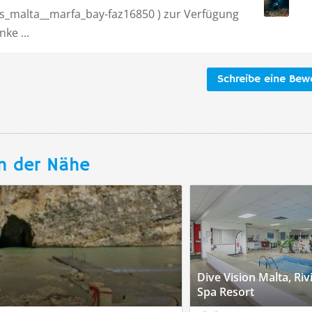
rs_malta__marfa_bay-faz16850 ) zur Verfügung
nke ...
Schreibe eine Bew
n der Nähe
Dive Vision Malta, Riv
y
Spa Resort