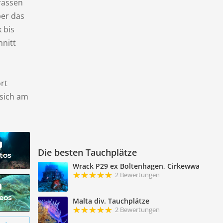
rassen
ber das
 bis
hnitt
rt
 sich am
Die besten Tauchplätze
tos
Wrack P29 ex Boltenhagen, Cirkewwa
2 Bewertungen
deos
Malta div. Tauchplätze
2 Bewertungen