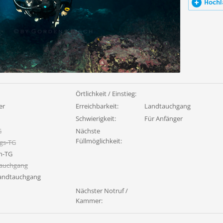
Hochl
Örtlichkeit / Einstieg:
er
Erreichbarkeit:
Landtauchgang
Schwierigkeit:
Für Anfänger
G
Nächste
Füllmöglichkeit:
gs-TG
n-TG
tauchgang
wandtauchgang
Nächster Notruf /
Kammer: