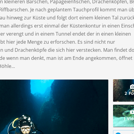
 kleineren Barschen, Papageienfischen, Drachenköpfen, B
Riffbarschen. Je nach geplantem Tauchprofil kommt man ü
eau hinweg zur Küste und folgt dort einem kleinen Tal zurück
 man allerdings erst einmal der Küstenkontur in einen Einsc
ter verengt und in einem Tunnel endet der in einen kleinen
ibt hier jede Menge zu erforschen. Es sind nicht nur
n und Drachenköpfe die sich hier verstecken. Man findet do
rade wenn man denkt, man ist am Ende angekommen, öffnet
öhle...
2 Fo
1 Vi