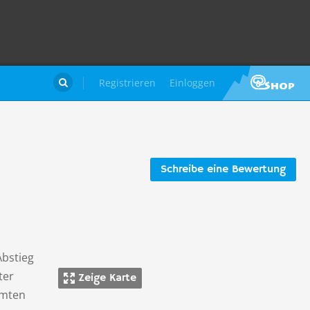
Registrieren
Einloggen

Schreibe eine Bewertung
Abstieg
ter
Zeige Karte
amten