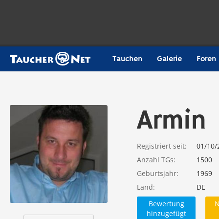
Tauchen
Galerie
Foren
Armin
Registriert seit
01/10/
Anzahl TGs
1500
Geburtsjahr
1969
Land
DE
Bewertung
N
hinzugefügt