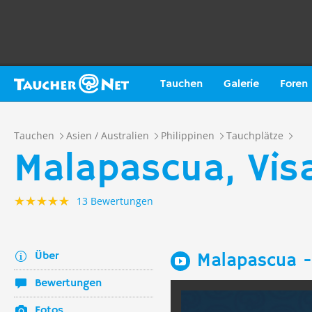
Tauchen
Galerie
Foren
Tauchen
Asien / Australien
Philippinen
Tauchplätze
Malapascua, Vis
13 Bewertungen
Über
Malapascua -
Bewertungen
Fotos