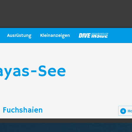
Ausrüstung
Kleinanzeigen
ayas-See
 Fuchshaien
H