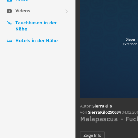
Videos
Tauchbasen in der
Nähe
Dieser 
Hotels in der Nähe
externen 
Autor:
SierraKilo
von
SierraKilo250634
04.02.20
Malapascua - Fuc
Zeige Info