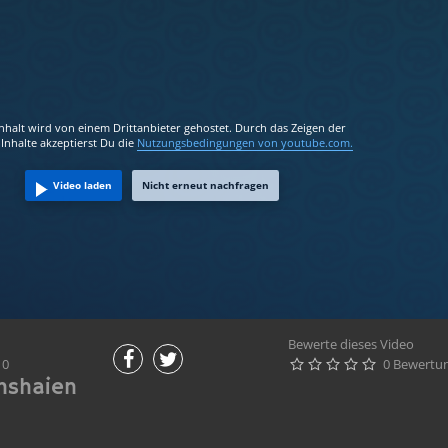
Inhalt wird von einem Drittanbieter gehostet. Durch das Zeigen der
Inhalte akzeptierst Du die
Nutzungsbedingungen
von youtube.com.
Video laden
Nicht erneut nachfragen
Bewerte dieses Video
10
0 Bewertu





hshaien