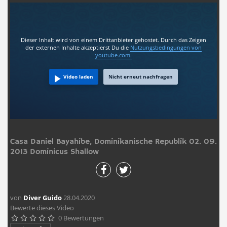
Dieser Inhalt wird von einem Drittanbieter gehostet. Durch das Zeigen
der externen Inhalte akzeptierst Du die
Nutzungsbedingungen
von
youtube.com.
Video laden
Nicht erneut nachfragen
Casa Daniel Bayahibe, Dominikanische Republik 02. 09.
2013 Dominicus Shallow
von
Diver Guido
28.04.2020
Bewerte dieses Video
0 Bewertungen




