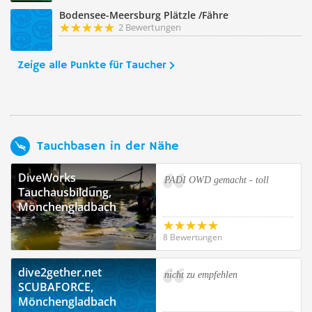
Bodensee-Meersburg Plätzle /Fähre
2 Bewertungen
Zeige alle Punkte für Taucher
Tauchbasen in der Nähe
DiveWorks
PADI OWD gemacht - toll
Tauchausbildung,
Mönchengladbach
8 Bewertungen
dive2gether.net
nicht zu empfehlen
SCUBAFORCE,
Mönchengladbach