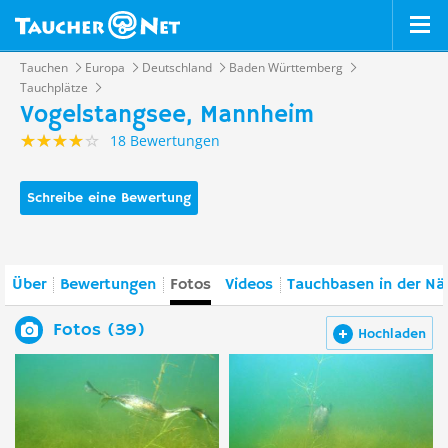
Tauchen
Europa
Deutschland
Baden Württemberg
Tauchplätze
Vogelstangsee, Mannheim
18 Bewertungen
Schreibe eine Bewertung
Über
Bewertungen
Fotos
Videos
Tauchbasen in der Nä
Fotos (39)
Hochladen