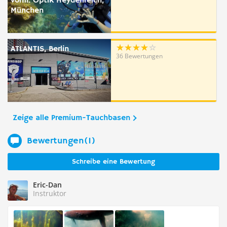
vorm. Optik Heydenreich,
München
ATLANTIS, Berlin
36 Bewertungen
Zeige alle Premium-Tauchbasen
Bewertungen(1)
Schreibe eine Bewertung
Eric-Dan
Instruktor