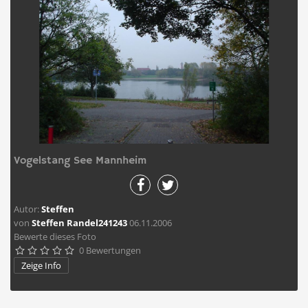
Vogelstang See Mannheim
Autor:
Steffen
von
Steffen Randel241243
06.11.2006
Bewerte dieses Foto
0 Bewertungen





Zeige Info