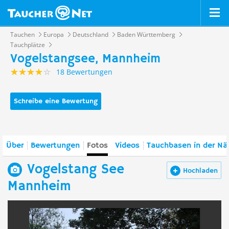
Tauchen
Europa
Deutschland
Baden Württemberg
Tauchplätze
Vogelstangsee, Mannheim
18 Bewertungen
Schreibe eine Bewertung
Über
Bewertungen
Fotos
Videos
Tauchbasen in der Nä
Vogelstang See
Hochladen
Mannheim