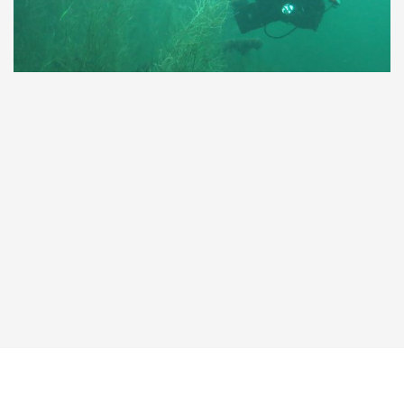
Taucher.Net