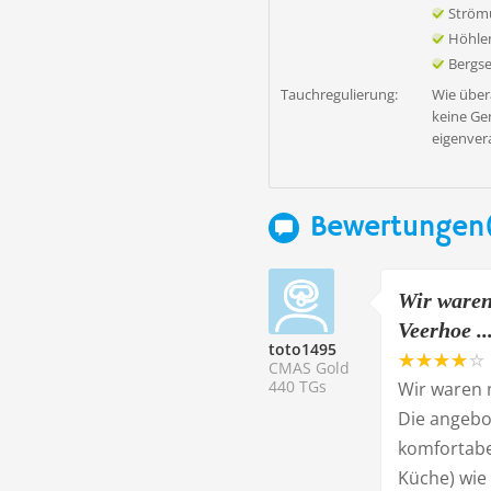
Ström
Höhle
Bergs
Tauchregulierung:
Wie über
keine Ge
eigenver
Bewertungen
Wir waren
Veerhoe ..
toto1495
CMAS Gold
440 TGs
Wir waren 
Die angebo
komfortabel
Küche) wie 