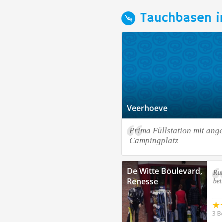
Tauchbasen i
Veerhoeve
Prima Füllstation mit an
Campingplatz
De Witte Boulevard,
Ru
Renesse
bet
3 B