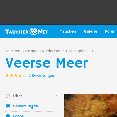
Tauchen
Galerie
Foren
Tauchen
Europa
Niederlande
Tauchplätze
Veerse Meer
2 Bewertungen
Über
Bewertungen
Fotos