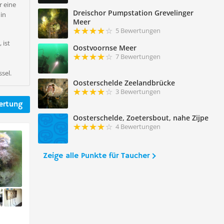
r eine
Dreischor Pumpstation Grevelinger
 in
Meer
5 Bewertungen
 ist
Oostvoornse Meer
7 Bewertungen
sel.
Oosterschelde Zeelandbrücke
3 Bewertungen
ertung
Oosterschelde, Zoetersbout, nahe Zijpe
4 Bewertungen
Zeige alle Punkte für Taucher