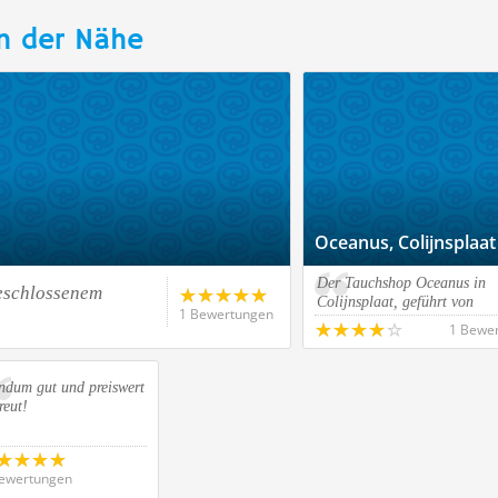
n der Nähe
Oceanus, Colijnsplaat
Der Tauchshop Oceanus in
geschlossenem
Colijnsplaat, geführt von
1 Bewertungen
1 Bewe
ndum gut und preiswert
reut!
ewertungen