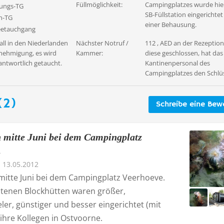
Füllmöglichkeit:
Campingplatzes wurde hie
ungs-TG
SB-Füllstation eingerichtet
n-TG
einer Behausung.
eetauchgang
all in den Niederlanden
Nächster Notruf /
112 , AED an der Rezeption,
nehmigung, es wird
Kammer:
diese geschlossen, hat das
antwortlich getaucht.
Kantinenpersonal des
Campingplatzes den Schlüs
(2)
Schreibe eine Bew
 mitte Juni bei dem Campingplatz
.
13.05.2012
mitte Juni bei dem Campingplatz Veerhoeve.
tenen Blockhütten waren größer,
er, günstiger und besser eingerichtet (mit
ihre Kollegen in Ostvoorne.