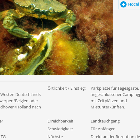
Hochl
Örtlichkeit / Einstieg:
Parkplätze für Tagesgäste,
 Westen Deutschlands
angeschlossener Campingp
werpen/Belgien oder
mit Zeltplätzen und
ndhoven/Holland nach
Mietunterkünften.
er
Erreichbarkeit:
Landtauchgang
Schwierigkeit:
Für Anfänger
-TG
Nächste
Direkt an der Rezeption d