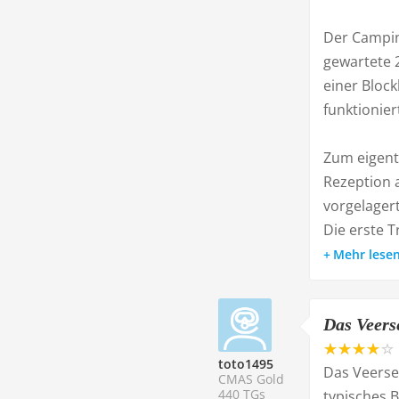
Der Campin
gewartete 2
einer Bloc
funktioniert
Zum eigent
Rezeption a
vorgelager
Die erste T
Mehr lese
Das Veers
toto1495
Das Veerse 
CMAS Gold
440 TGs
typisches 