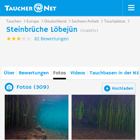
Tauchen
Europa
Deutschland
Sachsen-Anhalt
Tauchplätze
Steinbrüche Löbejün
(Inaktiv)
82 Bewertungen
Über
Bewertungen
Fotos
Videos
Tauchbasen in der Nä
Fotos (309)
Hochladen