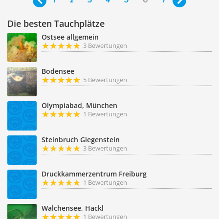
1
2
3
4
5
6
7


Die besten Tauchplätze
Ostsee allgemein
3 Bewertungen
Bodensee
5 Bewertungen
Olympiabad, München
1 Bewertungen
Steinbruch Giegenstein
3 Bewertungen
Druckkammerzentrum Freiburg
1 Bewertungen
Walchensee, Hackl
1 Bewertungen