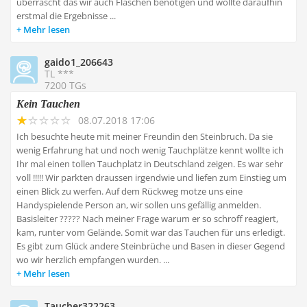
überrascht das wir auch Flaschen benötigen und wollte daraufhin
erstmal die Ergebnisse ...
Mehr lesen
gaido1_206643
TL ***
7200 TGs
Kein Tauchen
08.07.2018 17:06
Ich besuchte heute mit meiner Freundin den Steinbruch. Da sie
wenig Erfahrung hat und noch wenig Tauchplätze kennt wollte ich
Ihr mal einen tollen Tauchplatz in Deutschland zeigen. Es war sehr
voll !!!!! Wir parkten draussen irgendwie und liefen zum Einstieg um
einen Blick zu werfen. Auf dem Rückweg motze uns eine
Handyspielende Person an, wir sollen uns gefällig anmelden.
Basisleiter ????? Nach meiner Frage warum er so schroff reagiert,
kam, runter vom Gelände. Somit war das Tauchen für uns erledigt.
Es gibt zum Glück andere Steinbrüche und Basen in dieser Gegend
wo wir herzlich empfangen wurden. ...
Mehr lesen
Taucher322263