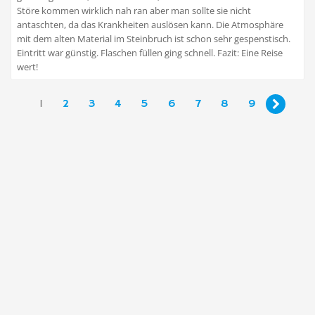
Störe kommen wirklich nah ran aber man sollte sie nicht
antaschten, da das Krankheiten auslösen kann. Die Atmosphäre
mit dem alten Material im Steinbruch ist schon sehr gespenstisch.
Eintritt war günstig. Flaschen füllen ging schnell. Fazit: Eine Reise
wert!
1
2
3
4
5
6
7
8
9
