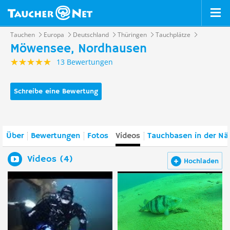
Tauchen
Europa
Deutschland
Thüringen
Tauchplätze
Möwensee, Nordhausen
13 Bewertungen
Schreibe eine Bewertung
Über
Bewertungen
Fotos
Videos
Tauchbasen in der Nä
Videos (4)
Hochladen