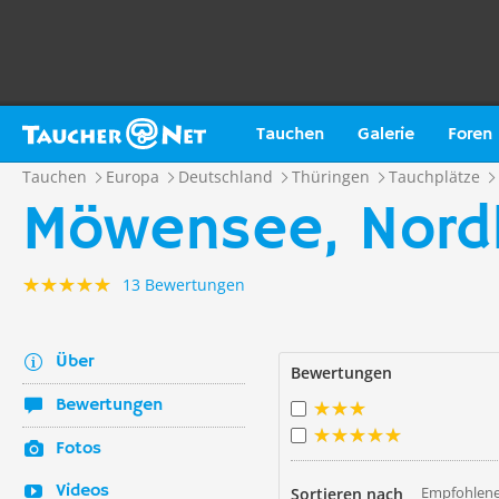
Tauchen
Galerie
Foren
Tauchen
Europa
Deutschland
Thüringen
Tauchplätze
Möwensee, Nord
13 Bewertungen
Über
Bewertungen
Bewertungen
Fotos
Videos
Empfohlene
Sortieren nach