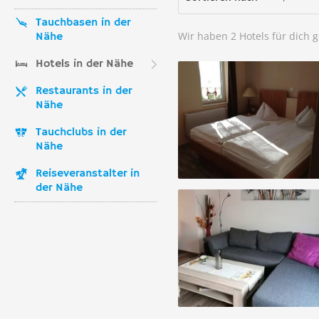
Tauchbasen in der
Wir haben 2 Hotels für dich 
Nähe
Hotels in der Nähe
Restaurants in der
Nähe
Tauchclubs in der
Nähe
Reiseveranstalter in
der Nähe