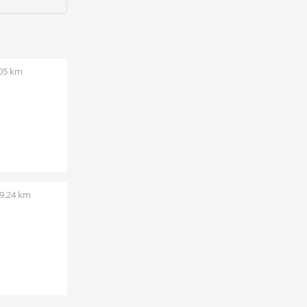
.05 km
9.24 km