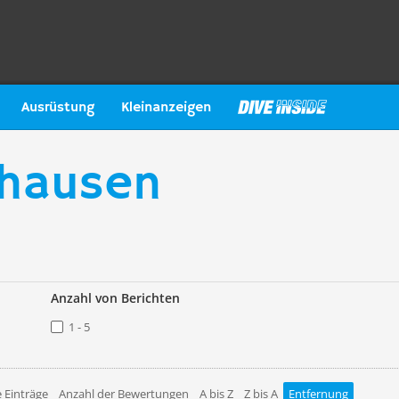
Ausrüstung
Kleinanzeigen
hausen
Anzahl von Berichten
1 - 5
 Einträge
Anzahl der Bewertungen
A bis Z
Z bis A
Entfernung