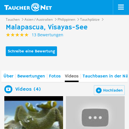
Tauchen
Asien / Australien
Philippinen
Tauchplätze
Malapascua, Visayas-See
13 Bewertungen
Schreibe eine Bewertung
Über
Bewertungen
Fotos
Videos
Tauchbasen in der Nä
Videos (4)
Hochladen