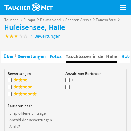
Tauchen
Europa
Deutschland
Sachsen-Anhalt
Tauchplätze
Hufeisensee, Halle
1 Bewertungen
Über
Bewertungen
Fotos
Tauchbasen in der Nähe
Hote
Bewertungen
Anzahl von Berichten
1 - 5
5 - 25
Sortieren nach
Empfohlene Einträge
Anzahl der Bewertungen
A bis Z