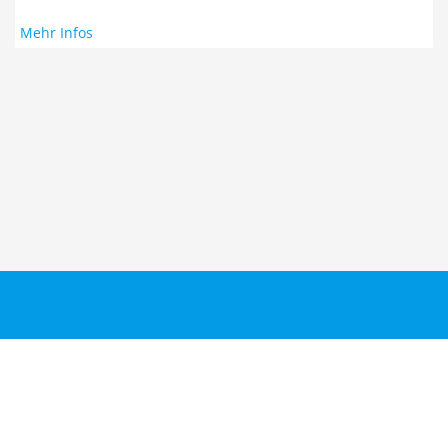
Mehr Infos
Taucher.Net
Reisebericht hinzufügen
Sitemap
Kontakt
Taucher.Net Team