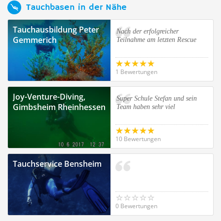
Tauchbasen in der Nähe
Tauchausbildung Peter
Nach der erfolgreicher
Gemmerich
Teilnahme am letzten Rescue
1 Bewertungen
Joy-Venture-Diving,
Super Schule Stefan und sein
Gimbsheim Rheinhessen
Team haben sehr viel
10 Bewertungen
Tauchservice Bensheim
0 Bewertungen