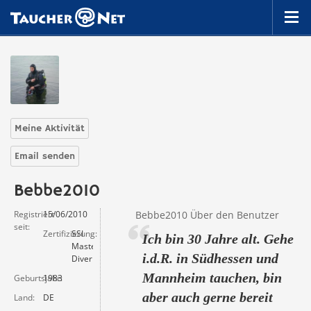
Meine Aktivität
Email senden
Bebbe2010
Registriert
15/06/2010
Bebbe2010 Über den Benutzer
seit
Zertifizierung
SSI
Ich bin 30 Jahre alt. Gehe
Master
i.d.R. in Südhessen und
Diver
Mannheim tauchen, bin
Geburtsjahr
1983
aber auch gerne bereit
Land
DE