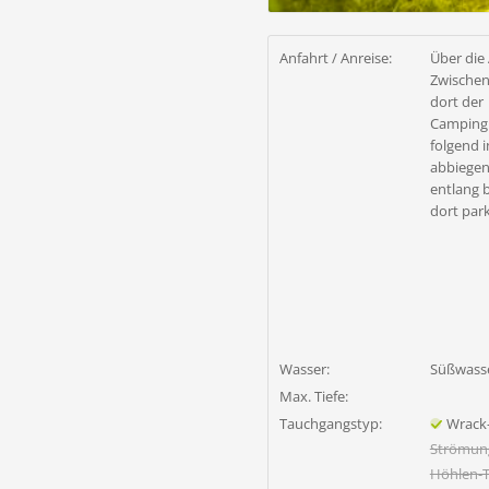
Anfahrt / Anreise:
Über die 
Zwischen
dort der
Campingp
folgend i
abbiegen
entlang b
dort par
Wasser:
Süßwass
Max. Tiefe:
Tauchgangstyp:
Wrack
Strömun
Höhlen-