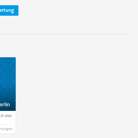
ertung
rlin
ch eine
rtungen