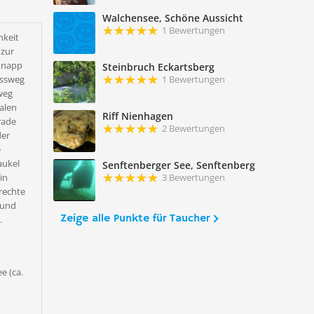
Walchensee, Schöne Aussicht
1 Bewertungen
hkeit
 zur
 knapp
Steinbruch Eckartsberg
ussweg
1 Bewertungen
weg
alen
Riff Nienhagen
rade
2 Bewertungen
der
e
aukel
Senftenberger See, Senftenberg
in
3 Bewertungen
rechte
 und
Zeige alle Punkte für Taucher
.
e (ca.