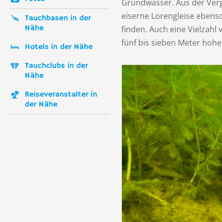
Grundwasser. Aus der Verg
eiserne Lorengleise ebens
Tauchbasen in der
Nähe
finden. Auch eine Vielzahl 
fünf bis sieben Meter hoh
Hotels in der Nähe
Tauchclubs in der
Nähe
Reiseveranstalter in
der Nähe