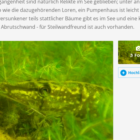
angenheit sind natürlich Relikte im See geblieben; unter 
o wie die dazugehörenden Loren, ein Pumpenhaus ist leicht
versunkener teils stattlicher Bäume gibt es im See und eine k
e Abrutschwand - für Steilwandfreund ist auch vorhanden.
3 Fo
Hochl