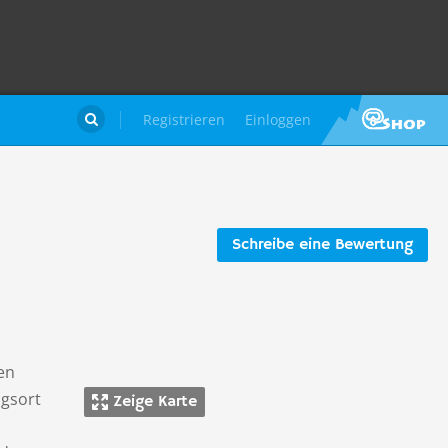
Registrieren
Einloggen

Schreibe eine Bewertung
en
gsort
Zeige Karte