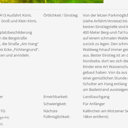
A13 Ausfahrt Köris.
Örtlichkeit / Einstieg:
Von der letzen Parkmöglic
 Groß und Klein Köris,
(siehe Anfahrt/Anreise) bis
besten Einstiegstelle sind
latzbeschilderung
400 Meter Berg-und-Tal F
n die Bergstraße
auf einem schmalen Wald
, die Straße „Am Hang“
zurück zu legen. Den schm
is Ecke „Fichtengrund“,
Waldweg hinauf immer ge
ken und anrödeln.
aus. Bester Einstieg ist an 
Nordseite, dort wo sich di
Kinder eine Art Wassersch
gebaut haben. Von da aus 
einer gemütlichen Stunde 
Schulter am Hang entlang
am Badestrand aussteigen
er
Erreichbarkeit:
Landtauchgang
Schwierigkeit:
Für Anfänger
-TG
Nächste
Kallinchen am Motzener Se
Füllmöglichkeit:
18km entfernt)
gs-TG
TG