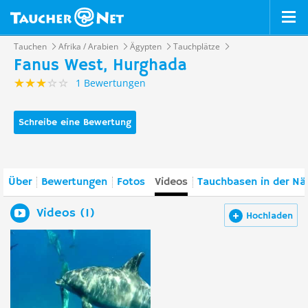
Tauchen
Afrika / Arabien
Ägypten
Tauchplätze
Fanus West, Hurghada
1 Bewertungen
Schreibe eine Bewertung
Über
Bewertungen
Fotos
Videos
Tauchbasen in der Nä
Videos (1)
Hochladen