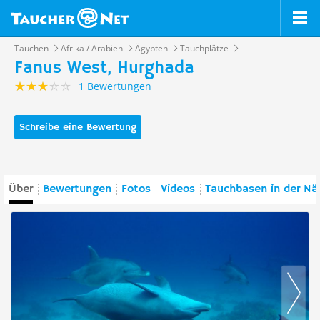
Tauchen
Afrika / Arabien
Ägypten
Tauchplätze
Fanus West, Hurghada
1 Bewertungen
Schreibe eine Bewertung
Über
Bewertungen
Fotos
Videos
Tauchbasen in der Nä