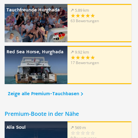
Tauchfreunde Hurghada
5.89 km
63 Bewertungen
Red Sea Horse, Hurghada
9.92 km
17 Bewertungen
Zeige alle Premium-Tauchbasen
Premium-Boote in der Nähe
Alia Soul
569 m