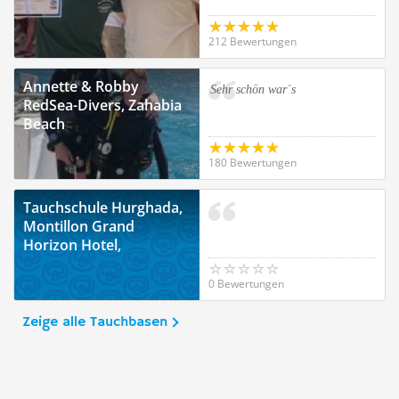
212 Bewertungen
Annette & Robby
Sehr schön war´s
RedSea-Divers, Zahabia
Beach
180 Bewertungen
Tauchschule Hurghada,
Montillon Grand
Horizon Hotel,
Hurghada
0 Bewertungen
Zeige alle Tauchbasen