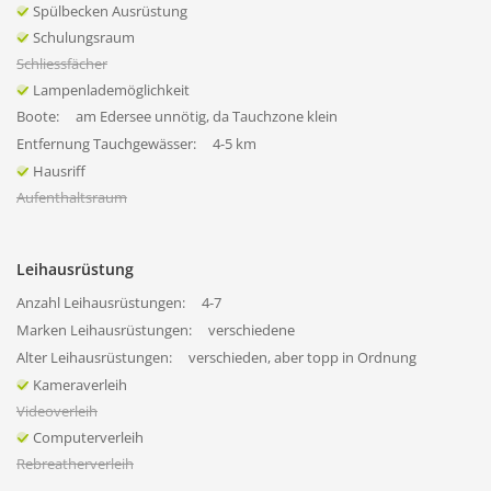
Spülbecken Ausrüstung
Schulungsraum
Schliessfächer
Lampenlademöglichkeit
Boote:
am Edersee unnötig, da Tauchzone klein
Entfernung Tauchgewässer:
4-5 km
Hausriff
Aufenthaltsraum
Leihausrüstung
Anzahl Leihausrüstungen:
4-7
Marken Leihausrüstungen:
verschiedene
Alter Leihausrüstungen:
verschieden, aber topp in Ordnung
Kameraverleih
Videoverleih
Computerverleih
Rebreatherverleih