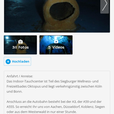
311 Fotos
5 Videos
Hochladen
Anfahrt / Anreise:
Das Indoor-Tauchcenter ist Teil des Siegburger Wellness- und
Freizeitbades Oktopus und liegt verkehrsgünstig zwischen Köln
und Bonn.
Anschluss an die Autobahn besteht bei der A3, der A59 und der
A555. So erreicht Ihr uns von Aachen, Düsseldorf, Koblenz, Siegen
oder aus dem Westerwald in nur einer Stunde.