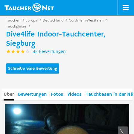
Tauchen
Europa
Deutschland
Nordrhein-Westfalen
Tauchplätze
Dive4life Indoor-Tauchcenter,
Siegburg
42 Bewertungen
Schreibe eine Bewertung
Über
Bewertungen
Fotos
Videos
Tauchbasen in der Nä