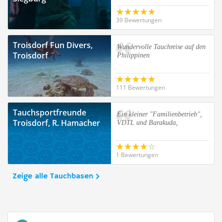
39 Bewertungen
Troisdorf Fun Divers,
Wundervolle Tauchreise auf den
Troisdorf
Philippinen
111 Bewertungen
Tauchsportfreunde
Ein kleiner "Familienbetrieb",
Troisdorf, R. Hamacher
VDTL und Barakuda,
1 Bewertungen
Zeige alle Tauchbasen