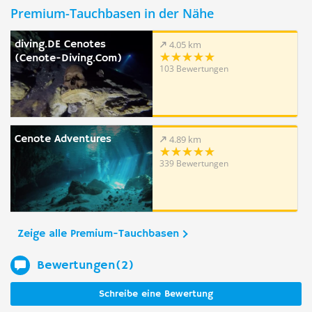
Premium-Tauchbasen in der Nähe
diving.DE Cenotes
4.05 km
(Cenote-Diving.Com)
103 Bewertungen
Cenote Adventures
4.89 km
339 Bewertungen
Zeige alle Premium-Tauchbasen
Bewertungen(2)
Schreibe eine Bewertung