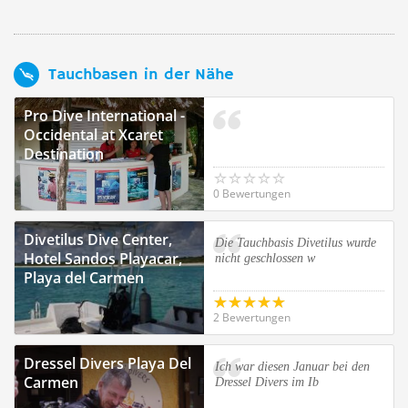
Tauchbasen in der Nähe
Pro Dive International -
Occidental at Xcaret
Destination
0 Bewertungen
Divetilus Dive Center,
Die Tauchbasis Divetilus wurde
Hotel Sandos Playacar,
nicht geschlossen w
Playa del Carmen
2 Bewertungen
Dressel Divers Playa Del
Ich war diesen Januar bei den
Carmen
Dressel Divers im Ib