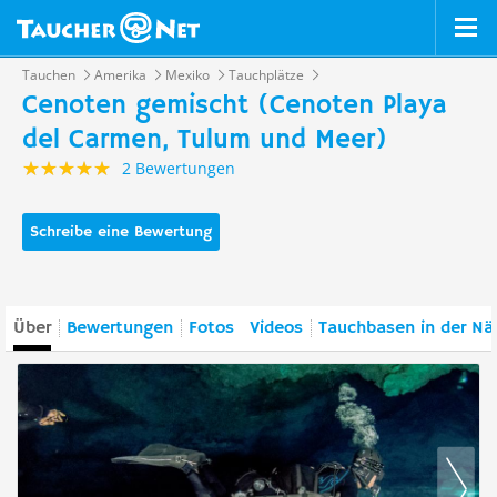
Tauchen
Amerika
Mexiko
Tauchplätze
Cenoten gemischt (Cenoten Playa
del Carmen, Tulum und Meer)
2 Bewertungen
Schreibe eine Bewertung
Über
Bewertungen
Fotos
Videos
Tauchbasen in der Nä