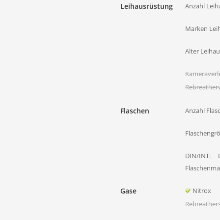
Leihausrüstung
Anzahl Leih
Marken Lei
Alter Leiha
Kameraverl
Rebreatherv
Flaschen
Anzahl Flas
Flaschengr
DIN/INT:
Flaschenmat
Gase
Nitrox
Rebreather