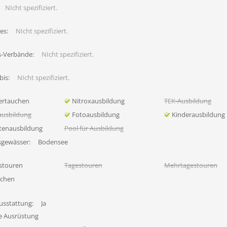
NIcht spezifiziert.
es:
NIcht spezifiziert.
s-Verbände:
NIcht spezifiziert.
bis:
NIcht spezifiziert.
ertauchen
Nitroxausbildung
TEK-Ausbildung
ausbildung
Fotoausbildung
Kinderausbildung
tenausbildung
Pool für Ausbildung
sgewässer:
Bodensee
stouren
Tagestouren
Mehrtagestouren
uchen
usstattung:
Ja
fe Ausrüstung