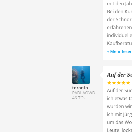
mit den Ja
Bei den Kur
der Schnor
erfahrenen 
individuel
Kaufberatu
Mehr lese
Auf der Su
toronto
Auf der Su
PADI AOWD
46 TGs
ich etwas 
wurden wir
ich mit Jü
um das Woh
Leute, lock