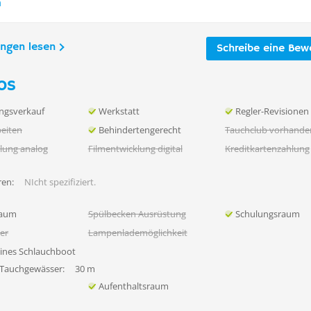
n
ungen lesen
Schreibe eine Bew
os
ngsverkauf
Werkstatt
Regler-Revisionen
eiten
Behindertengerecht
Tauchclub vorhande
lung analog
Filmentwicklung digital
Kreditkartenzahlung
en:
NIcht spezifiziert.
raum
Spülbecken Ausrüstung
Schulungsraum
her
Lampenlademöglichkeit
eines Schlauchboot
 Tauchgewässer:
30 m
Aufenthaltsraum