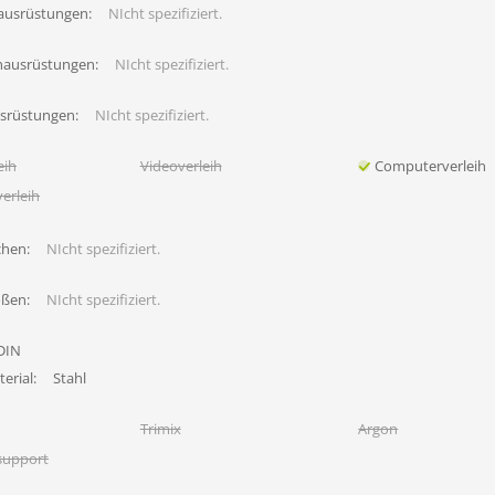
ausrüstungen:
NIcht spezifiziert.
hausrüstungen:
NIcht spezifiziert.
usrüstungen:
NIcht spezifiziert.
eih
Videoverleih
Computerverleih
erleih
chen:
NIcht spezifiziert.
ößen:
NIcht spezifiziert.
DIN
erial:
Stahl
Trimix
Argon
support