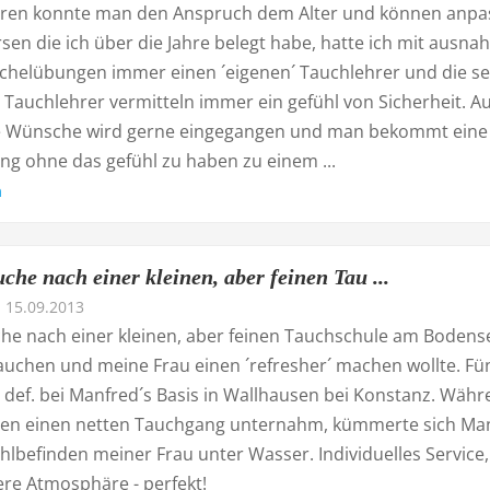
hren konnte man den Anspruch dem Alter und können anpa
sen die ich über die Jahre belegt habe, hatte ich mit ausn
chelübungen immer einen ´eigenen´ Tauchlehrer und die s
Tauchlehrer vermitteln immer ein gefühl von Sicherheit. Au
le Wünsche wird gerne eingegangen und man bekommt eine
ng ohne das gefühl zu haben zu einem ...
n
che nach einer kleinen, aber feinen Tau ...
15.09.2013
che nach einer kleinen, aber feinen Tauchschule am Boden
tauchen und meine Frau einen ´refresher´ machen wollte. Fü
 def. bei Manfred´s Basis in Wallhausen bei Konstanz. Wäh
rgen einen netten Tauchgang unternahm, kümmerte sich Ma
lbefinden meiner Frau unter Wasser. Individuelles Service,
ere Atmosphäre - perfekt!