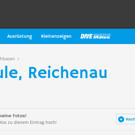
Ausrüstung
Kleinanzeigen
chbasen
ule, Reichenau
keine Fotos!
Hoch
otos zu diesem Eintrag hoch!