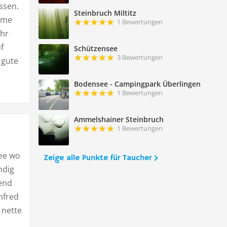
ssen.
Steinbruch Miltitz
ahme
1 Bewertungen
ehr
f
Schützensee
3 Bewertungen
 gute
Bodensee - Campingpark Überlingen
1 Bewertungen
Ammelshainer Steinbruch
1 Bewertungen
see wo
Zeige alle Punkte für Taucher
ndig
rend
nfred
 nette