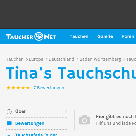
Tauchen
Galerie
Foren
Tauchen
Europa
Deutschland
Baden Württemberg
Tau
Tina's Tauchsch
7 Bewertungen
Über
Hier gibt es noch 
Hilf uns und lade F
Bewertungen
Tauchsafaris in der