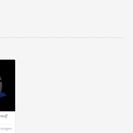
stoff
rtungen