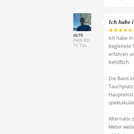
Ich habe i
ds79
Ich habe i
PADI RD
75 TGs
begleitete
erfahren u
behilflich.
Die Basis i
Tauchplatz 
Haupteinsti
spektakulär
Alternativ 
Meter weiter