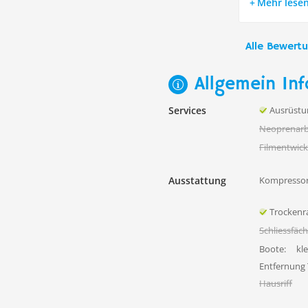
Mehr lese
Alle Bewert
Allgemein Inf
Services
Ausrüstu
Neoprenarb
Filmentwick
Ausstattung
Kompressor
Trocken
Schliessfäc
Boote:
kl
Entfernung
Hausriff