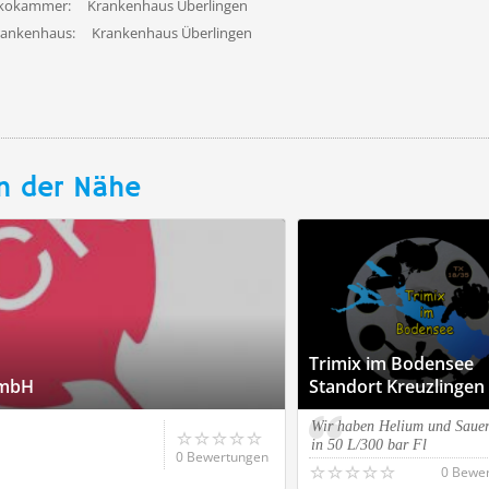
ekokammer:
Krankenhaus Überlingen
rankenhaus:
Krankenhaus Überlingen
n der Nähe
Trimix im Bodensee
GmbH
Standort Kreuzlingen
Wir haben Helium und Sauer
in 50 L/300 bar Fl
0 Bewertungen
0 Bewe