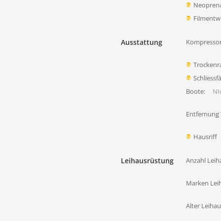
Neoprena
Filmentw
Ausstattung
Kompressor
Trocken
Schliessf
Boote:
NIc
Entfernung
Hausriff
Leihausrüstung
Anzahl Leih
Marken Lei
Alter Leiha