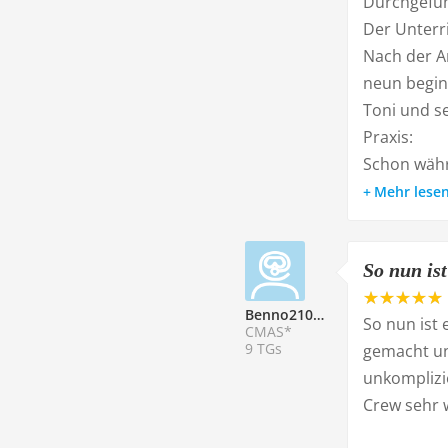
Durchgeführ
Der Unterri
Nach der A
neun begin
Toni und se
Praxis:
Schon währ
Mehr lese
So nun ist
Benno210805
So nun ist 
CMAS*
9 TGs
gemacht un
unkomplizi
Crew sehr 