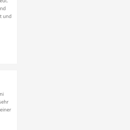
eut.
end
ht und
ni
sehr
einer