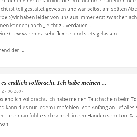
t, der in einer Unfallklinik die Druckkammerpatienten betr
cht ist toll gestaltet gewesen und war selbst am späten Ab
rbeit(wir haben leider von uns aus immer erst zwischen ac
nen können) noch „leicht zu verdauen“.
ine Crew waren da sehr flexibel und stets gelassen.
end der ...
n
 es endlich vollbracht. Ich habe meinen ...
27.06.2007
es endlich vollbracht. Ich habe meinen Tauchschein beim To
d kann dies nur jedem Empfehlen. Von Anfang an lief alles 
ert und man fühlte sich schnell in den Händen vom Toni & s
wohl!