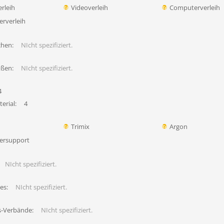
rleih
Videoverleih
Computerverleih
erverleih
chen:
NIcht spezifiziert.
ößen:
NIcht spezifiziert.
4
erial:
4
Trimix
Argon
ersupport
NIcht spezifiziert.
es:
NIcht spezifiziert.
s-Verbände:
NIcht spezifiziert.