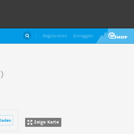
Registrieren
Einloggen

)
laden
Zeige Karte