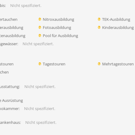
bis:
NIcht spezifiziert.
ertauchen
Nitroxausbildung
TEK-Ausbildung
erausbildung
Fotoausbildung
Kinderausbildung
tenausbildung
Pool für Ausbildung
sgewässer:
NIcht spezifiziert.
stouren
Tagestouren
Mehrtagestouren
uchen
usstattung:
NIcht spezifiziert.
fe Ausrüstung
ekokammer:
NIcht spezifiziert.
rankenhaus:
NIcht spezifiziert.