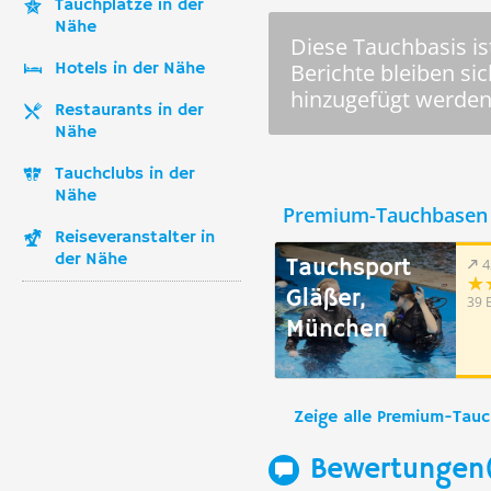
Tauchplätze in der
Nähe
Diese Tauchbasis ist
Hotels in der Nähe
Berichte bleiben si
hinzugefügt werden
Restaurants in der
Nähe
Tauchclubs in der
Nähe
Premium-Tauchbasen 
Reiseveranstalter in
der Nähe
Tauchsport
4
Gläßer,
39 
München
Zeige alle Premium-Tau
Bewertungen