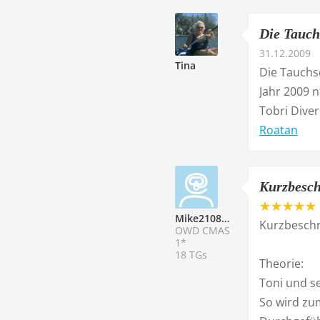
Die Tauchs
31.12.2009
Tina
Die Tauchsc
Jahr 2009 
Tobri Diver
Roatan
Kurzbeschr
Mike210806
Kurzbeschr
OWD CMAS
1*
18 TGs
Theorie:
Toni und se
So wird zu