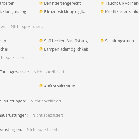
rbeiten
Behindertengerecht
Tauchclub vorha
icklung analog
Filmentwicklung digital
Kreditkartenzahl
en:
NIcht spezifiziert.
raum
Spülbecken Ausrüstung
Schulungsraum
ächer
Lampenlademöglichkeit
ht spezifiziert.
 Tauchgewässer:
NIcht spezifiziert.
Aufenthaltsraum
ausrüstungen:
NIcht spezifiziert.
hausrüstungen:
NIcht spezifiziert.
usrüstungen:
NIcht spezifiziert.