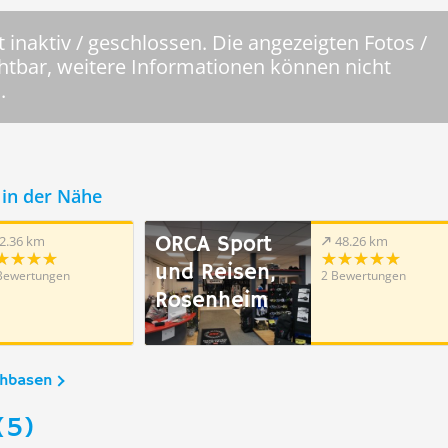
 inaktiv / geschlossen. Die angezeigten Fotos /
chtbar, weitere Informationen können nicht
.
in der Nähe
ORCA Sport
2.36 km
48.26 km
und Reisen,
Bewertungen
2 Bewertungen
Rosenheim
chbasen
(5)