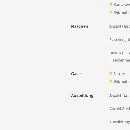
Kamerave
Rebreath
Flaschen
Anzahl Flas
Flaschengr
DIN/INT:
Flaschenmat
Gase
Nitrox
Rebreath
Ausbildung
Anzahl TLs:
Anzahl Guid
Ausbildung