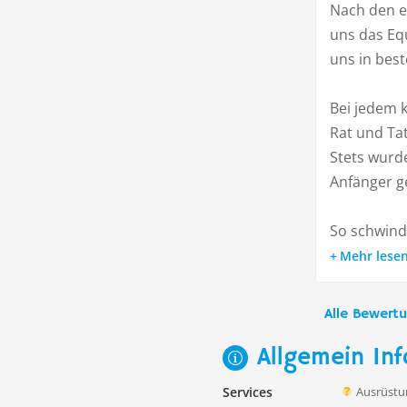
Nach den e
uns das Eq
uns in bes
Bei jedem k
Rat und Tat
Stets wurde
Anfänger g
So schwinde
Mehr lese
Alle Bewert
Allgemein Inf
Services
Ausrüstu