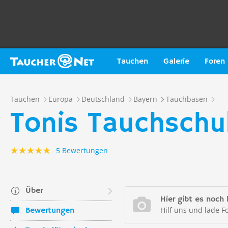
Tauchen
Galerie
Foren
Tauchen
Europa
Deutschland
Bayern
Tauchbasen
Tonis Tauchschu
5 Bewertungen
Über
Hier gibt es noch 
Hilf uns und lade F
Bewertungen