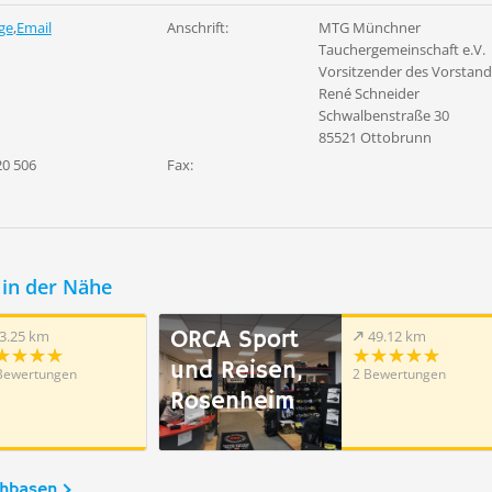
ge
,
Email
Anschrift:
MTG Münchner
Tauchergemeinschaft e.V.
Vorsitzender des Vorstand
René Schneider
Schwalbenstraße 30
85521 Ottobrunn
20 506
Fax:
in der Nähe
ORCA Sport
3.25 km
49.12 km
und Reisen,
Bewertungen
2 Bewertungen
Rosenheim
chbasen