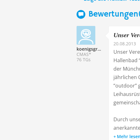
Bewertungen(
Unser Ver
20.08.2013
koenigsgruber219607
Unser Vere
CMAS*
76 TGs
Hallenbad 
der Münchn
jährlichen 
“outdoor” g
Leihausrüs
gemeinschaf
Durch unse
anerkannte
Mehr lese