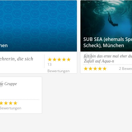
SUB SEA (ehemals Sp
hen
Scheck), München
Ich bin das erste mal eher d
ehrerin, die sich
Zufall auf Aqua-n
13
2 Bewe
Bewertungen
tte Gruppe
Bewertungen