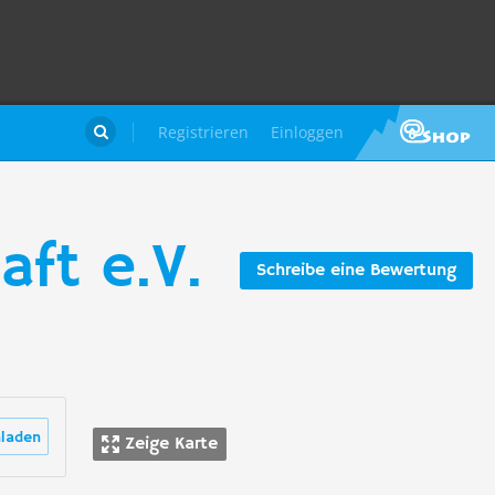
Registrieren
Einloggen

ft e.V.
Schreibe eine Bewertung
laden
Zeige Karte