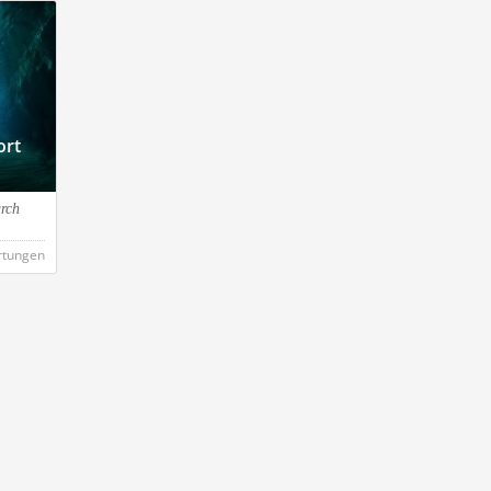
ort
urch
rtungen