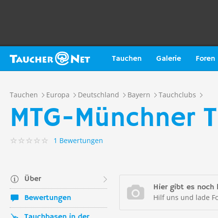
Tauchen
Galerie
Foren
Tauchen
Europa
Deutschland
Bayern
Tauchclubs
MTG-Münchner T
1 Bewertungen
Über
Hier gibt es noch 
Hilf uns und lade F
Bewertungen
Tauchbasen in der