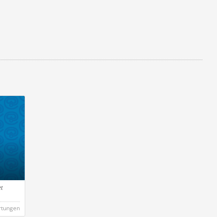
et
rtungen