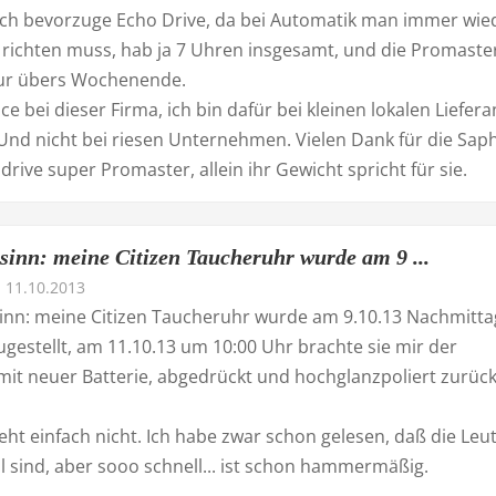
 ich bevorzuge Echo Drive, da bei Automatik man immer wie
t richten muss, hab ja 7 Uhren insgesamt, und die Promaste
nur übers Wochenende.
ce bei dieser Firma, ich bin dafür bei kleinen lokalen Liefer
Und nicht bei riesen Unternehmen. Vielen Dank für die Saph
drive super Promaster, allein ihr Gewicht spricht für sie.
inn: meine Citizen Taucheruhr wurde am 9 ...
11.10.2013
nn: meine Citizen Taucheruhr wurde am 9.10.13 Nachmittags
ugestellt, am 11.10.13 um 10:00 Uhr brachte sie mir der
mit neuer Batterie, abgedrückt und hochglanzpoliert zurück
eht einfach nicht. Ich habe zwar schon gelesen, daß die Leu
l sind, aber sooo schnell... ist schon hammermäßig.