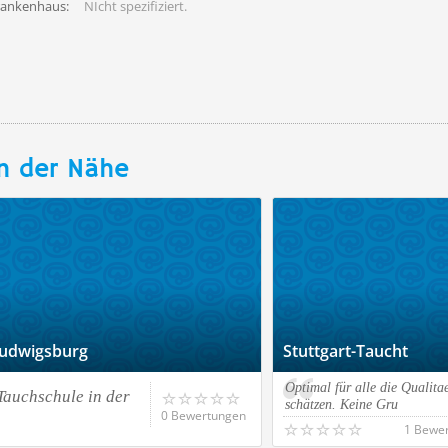
rankenhaus:
NIcht spezifiziert.
n der Nähe
Ludwigsburg
Stuttgart-Taucht
Optimal für alle die Qualita
Tauchschule in der
schätzen. Keine Gru
0 Bewertungen
1 Bewe