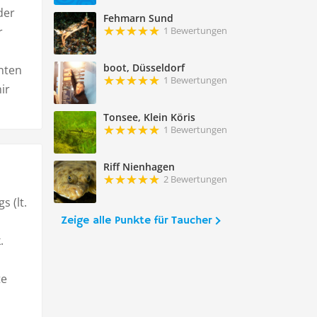
der
Fehmarn Sund
r
1 Bewertungen
boot, Düsseldorf
anten
1 Bewertungen
ir
Tonsee, Klein Köris
1 Bewertungen
Riff Nienhagen
2 Bewertungen
 (lt.
Zeige alle Punkte für Taucher
.
te