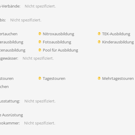
s-Verbände:
NIcht spezifiziert.
bis:
NIcht spezifiziert.
ertauchen
Nitroxausbildung
TEK-Ausbildung
erausbildung
Fotoausbildung
Kinderausbildung
tenausbildung
Pool für Ausbildung
sgewässer:
NIcht spezifiziert.
stouren
Tagestouren
Mehrtagestouren
uchen
usstattung:
NIcht spezifiziert.
fe Ausrüstung
ekokammer:
NIcht spezifiziert.