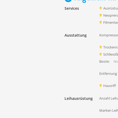
Services
Ausrüstu
Neoprena
Filmentw
Ausstattung
Kompressor
Trocken
Schliessf
Boote:
NIc
Entfernung
Hausriff
Leihausrüstung
Anzahl Leih
Marken Lei