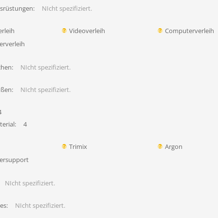
usrüstungen:
NIcht spezifiziert.
rleih
Videoverleih
Computerverleih
erverleih
chen:
NIcht spezifiziert.
ößen:
NIcht spezifiziert.
4
erial:
4
Trimix
Argon
ersupport
NIcht spezifiziert.
es:
NIcht spezifiziert.