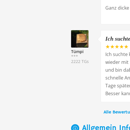
Ganz dicke
Ich suchte
Tümpi
Ich suchte
***
2222 TGs
wieder mit 
und bin da
schnelle An
Tage später
Besser kann
Alle Bewert
Allgemein Inf