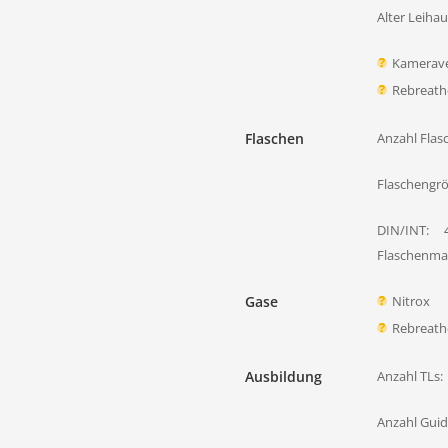
Alter Leiha
Kamerave
Rebreath
Flaschen
Anzahl Flas
Flaschengr
DIN/INT:
Flaschenmat
Gase
Nitrox
Rebreath
Ausbildung
Anzahl TLs:
Anzahl Guid