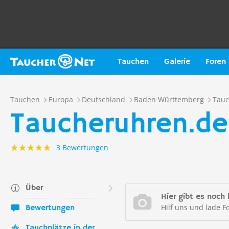
Tauchen
Galerie
Foren
Tauchen
Europa
Deutschland
Baden Württemberg
Tau
Taucheruhren.de
3 Bewertungen
Über
Hier gibt es noch 
Hilf uns und lade F
Bewertungen
Tauchplätze in der