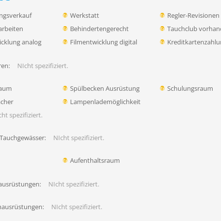
ngsverkauf
Werkstatt
Regler-Revisionen
rbeiten
Behindertengerecht
Tauchclub vorha
icklung analog
Filmentwicklung digital
Kreditkartenzahl
en:
NIcht spezifiziert.
raum
Spülbecken Ausrüstung
Schulungsraum
ächer
Lampenlademöglichkeit
ht spezifiziert.
 Tauchgewässer:
NIcht spezifiziert.
Aufenthaltsraum
ausrüstungen:
NIcht spezifiziert.
hausrüstungen:
NIcht spezifiziert.