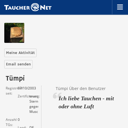
Meine Aktivität
Email senden
Tümpi
Registriert
07/10/2003
Tümpi Über den Benutzer
seit
Zertifizierung
tausche
Ich liebe Tauchen - mit
Sterne
oder ohne Luft
gegen
Muscheln
Anzahl
0
TGs
Land
DE