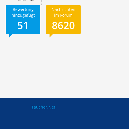
Bewertung
Nachrichten
hinzugefügt
im Forum
51
8620
Taucher.Net