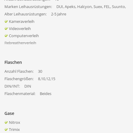
Marken Leihausrüstungen:
DUI, Apeks, Halcyon, Suex, FEL, Suunto,
Alter Leihausrüstungen:
2-5 Jahre
Kameraverleih
Videoverleih
Computerverleih
Rebreatherverleih
Flaschen
Anzahl Flaschen:
30
Flaschengrößen:
8,10,12,15
DIN/INT:
DIN
Flaschenmaterial:
Beides
Gase
Nitrox
Trimix