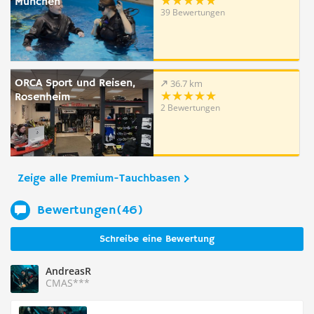
München
39 Bewertungen
ORCA Sport und Reisen,
36.7 km
Rosenheim
2 Bewertungen
Zeige alle Premium-Tauchbasen
Bewertungen(46)
Schreibe eine Bewertung
AndreasR
CMAS***