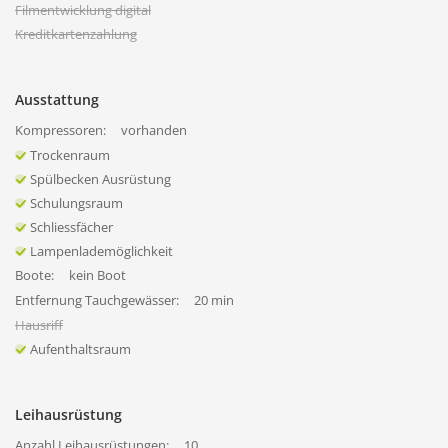
Filmentwicklung digital
Kreditkartenzahlung
Ausstattung
Kompressoren:
vorhanden
Trockenraum
Spülbecken Ausrüstung
Schulungsraum
Schliessfächer
Lampenlademöglichkeit
Boote:
kein Boot
Entfernung Tauchgewässer:
20 min
Hausriff
Aufenthaltsraum
Leihausrüstung
Anzahl Leihausrüstungen:
10