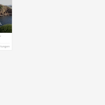
,
r
rtungen