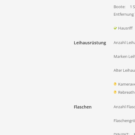
Boote:
1 
Entfernung
Hausriff
Leihausrüstung
Anzahl Leih
Marken Lei
Alter Leiha
Kamerave
Rebreath
Flaschen
Anzahl Flas
Flaschengr
DIN/INT: