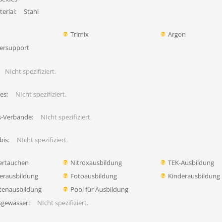
erial:
Stahl
Trimix
Argon
ersupport
NIcht spezifiziert.
es:
NIcht spezifiziert.
s-Verbände:
NIcht spezifiziert.
bis:
NIcht spezifiziert.
ertauchen
Nitroxausbildung
TEK-Ausbildung
erausbildung
Fotoausbildung
Kinderausbildung
tenausbildung
Pool für Ausbildung
sgewässer:
NIcht spezifiziert.