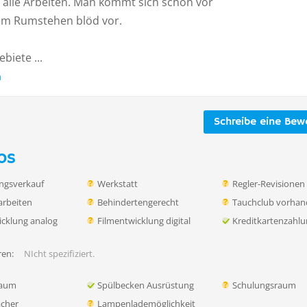
r alle Arbeiten. Man kommt sich schon vor
lem Rumstehen blöd vor.
biete ...
n
Schreibe eine Bew
os
ngsverkauf
Werkstatt
Regler-Revisionen
rbeiten
Behindertengerecht
Tauchclub vorha
icklung analog
Filmentwicklung digital
Kreditkartenzahl
en:
NIcht spezifiziert.
raum
Spülbecken Ausrüstung
Schulungsraum
ächer
Lampenlademöglichkeit