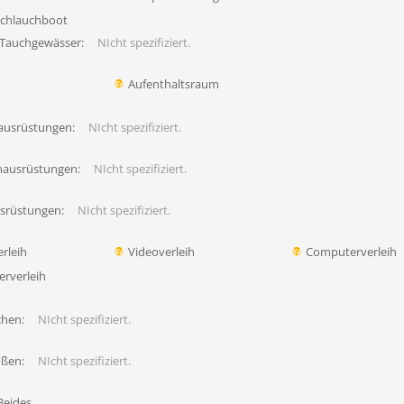
Schlauchboot
 Tauchgewässer:
NIcht spezifiziert.
Aufenthaltsraum
ausrüstungen:
NIcht spezifiziert.
hausrüstungen:
NIcht spezifiziert.
usrüstungen:
NIcht spezifiziert.
rleih
Videoverleih
Computerverleih
erverleih
chen:
NIcht spezifiziert.
ößen:
NIcht spezifiziert.
Beides