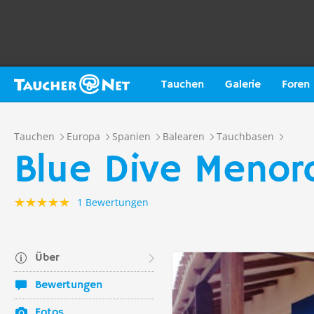
Tauchen
Galerie
Foren
Tauchen
Europa
Spanien
Balearen
Tauchbasen
Blue Dive Menorc
1 Bewertungen
Über
Bewertungen
Fotos