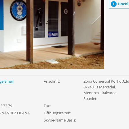
Hochl
ge
,
Email
Anschrift:
Zona Comercial Port d'Add
07740 Es Mercadal,
Menorca - Balearen,
Spanien
3 73 79
Fax:
ERNÁNDEZ OCAÑA
Öffnungszeiten:
Skype-Name Basis: