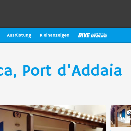
Ausrüstung
Kleinanzeigen
a, Port d'Addaia
13 F