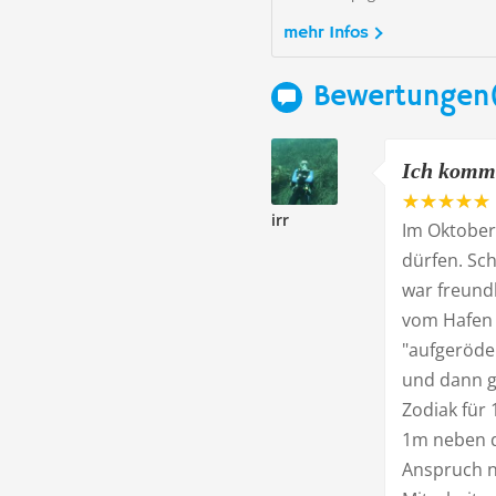
mehr Infos
Bewertungen(
Ich komme
irr
Im Oktober 
dürfen. Sc
war freundl
vom Hafen 
"aufgerödel
und dann g
Zodiak für 
1m neben d
Anspruch n