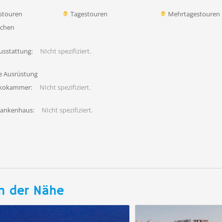
stouren
Tagestouren
Mehrtagestouren
uchen
usstattung:
NIcht spezifiziert.
fe Ausrüstung
ekokammer:
NIcht spezifiziert.
rankenhaus:
NIcht spezifiziert.
n der Nähe