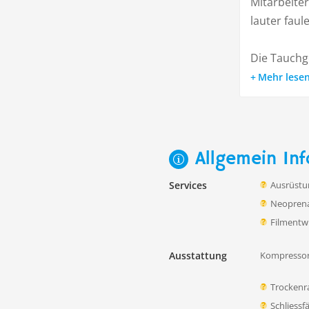
Mitarbeite
lauter fau
Die Tauchge
Mehr lese
Allgemein Inf
Services
Ausrüstu
Neoprena
Filmentw
Ausstattung
Kompressor
Trocken
Schliessf