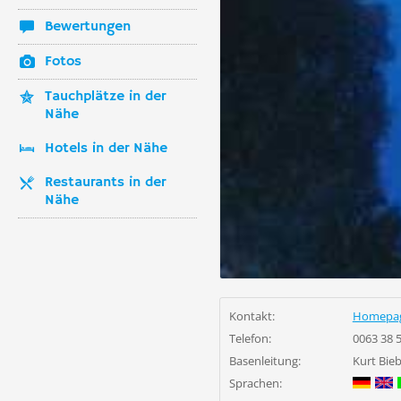
Bewertungen
Fotos
Tauchplätze in der
Nähe
Hotels in der Nähe
Restaurants in der
Nähe
Kontakt:
Homepa
Telefon:
0063 38 
Basenleitung:
Kurt Bie
Sprachen: