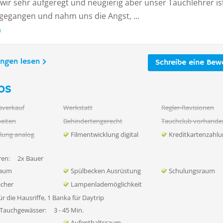
wir sehr aufgeregt und neugierig aber unser Tauchlehrer ist
ngegangen und nahm uns die Angst, ...
n
ungen lesen
Schreibe eine Bew
os
sverkauf
Werkstatt
Regler-Revisionen
eiten
Behindertengerecht
Tauchclub vorhande
lung analog
Filmentwicklung digital
Kreditkartenzahl
en:
2x Bauer
raum
Spülbecken Ausrüstung
Schulungsraum
ächer
Lampenlademöglichkeit
ür die Hausriffe, 1 Banka für Daytrip
 Tauchgewässer:
3 - 45 Min.
Aufenthaltsraum