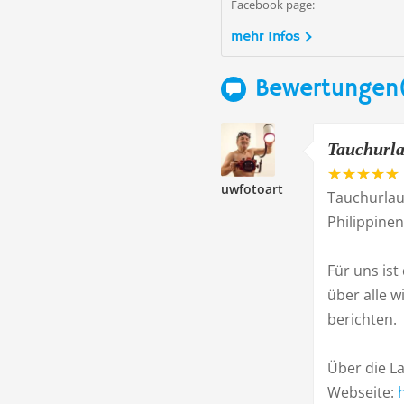
Facebook page:
mehr Infos
Bewertungen
Tauchurlau
uwfotoart
Tauchurlau
Philippinen
Für uns is
über alle w
berichten.
Über die L
Webseite: