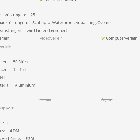
ausrüstungen:
25
hausrüstungen:
Scubapro, Waterproof, Aqua Lung, Oceanic
usrüstungen:
wird laufend erneuert
rleih
Videoverleih
Computerverleih
erleih
chen:
50 Stück
ößen:
12, 15 l
INT
erial:
Aluminium
Trimix
Argon
support
5 TL
es:
4 DM
s-Verbände:
PSDI