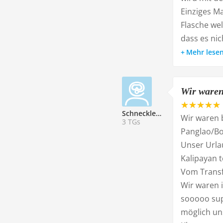
Einziges Ma
Flasche wel
dass es nic
Mehr lese
Wir waren 
Schneckle195511
Wir waren b
3 TGs
Panglao/Bo
Unser Urla
Kalipayan 
Vom Transfe
Wir waren 
sooooo supe
möglich un