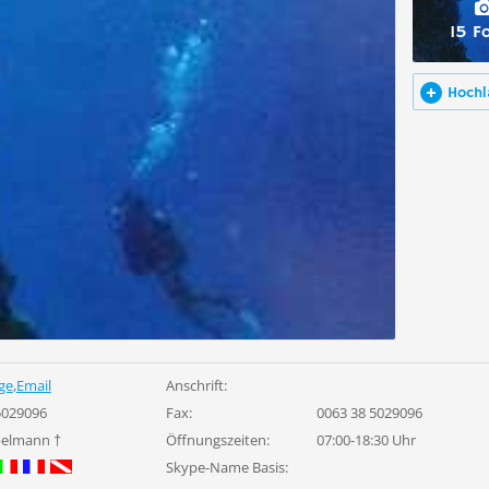
15 F
Hochl
ge
,
Email
Anschrift:
5029096
Fax:
0063 38 5029096
belmann †
Öffnungszeiten:
07:00-18:30 Uhr
Skype-Name Basis: