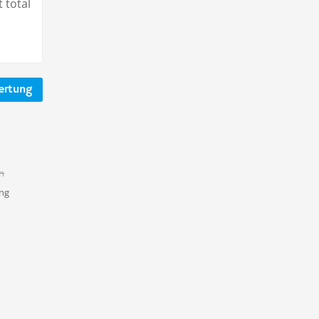
 total
ertung
n
ung