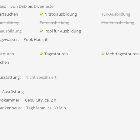
bis:
von DSD bis Divemaster
ertauchen
Nitroxausbildung
TEK-Ausbildung
ausbildung
Fotoausbildung
Kinderausbildung
nausbildung
Pool für Ausbildung
sgewässer:
Pool, Hausriff
stouren
Tagestouren
Mehrtagestouren
uchen
usstattung:
NIcht spezifiziert.
fe Ausrüstung
ekokammer:
Cebu City, ca. 2 h
rankenhaus:
Tagbilaran, ca. 30 Min.