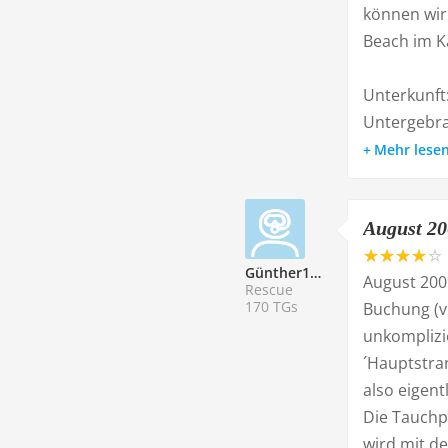
können wirk
Beach im Ka
Unterkunft
Untergebra
Mehr lese
August 20
Günther195512
August 200
Rescue
170 TGs
Buchung (vi
unkomplizie
´Hauptstran
also eigent
Die Tauchpl
wird mit d