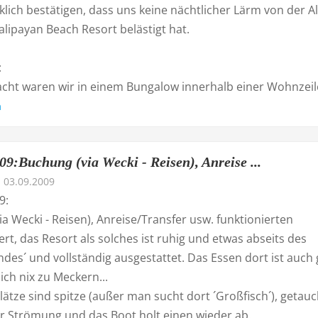
lich bestätigen, dass uns keine nächtlicher Lärm von der A
lipayan Beach Resort belästigt hat.
:
cht waren wir in einem Bungalow innerhalb einer Wohnzeile 
n
09:Buchung (via Wecki - Reisen), Anreise ...
03.09.2009
9:
a Wecki - Reisen), Anreise/Transfer usw. funktionierten
rt, das Resort als solches ist ruhig und etwas abseits des
des´ und vollständig ausgestattet. Das Essen dort ist auch 
lich nix zu Meckern...
ätze sind spitze (außer man sucht dort ´Großfisch´), getauc
er Strömung und das Boot holt einen wieder ab.