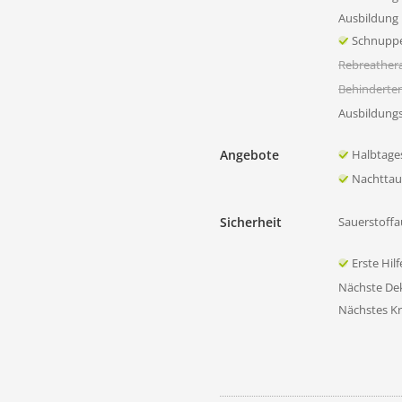
Ausbildung 
Schnupp
Rebreather
Behinderte
Ausbildung
Angebote
Halbtage
Nachtta
Sicherheit
Sauerstoffa
Erste Hil
Nächste D
Nächstes K