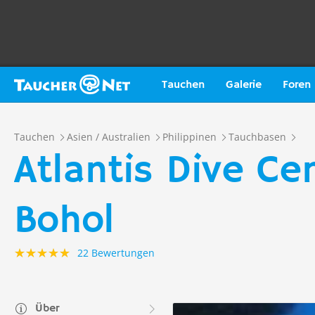
Tauchen
Galerie
Foren
Tauchen
Asien / Australien
Philippinen
Tauchbasen
Atlantis Dive Ce
Bohol
22 Bewertungen
Über