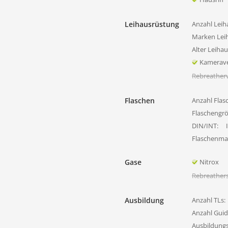
Leihausrüstung
Anzahl Leih
Marken Lei
Alter Leiha
Kamerave
Rebreatherv
Flaschen
Anzahl Flas
Flaschengr
DIN/INT:
Flaschenmat
Gase
Nitrox
Rebreather
Ausbildung
Anzahl TLs:
Anzahl Guid
Ausbildung