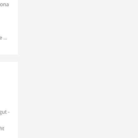
lona
...
gut -
ht