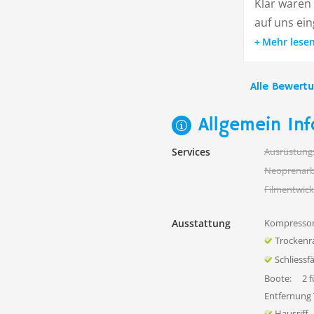
Klar waren 
auf uns ei
Mehr lese
Alle Bewert
Allgemein Inf
Services
Ausrüstung
Neoprenarb
Filmentwick
Ausstattung
Kompressor
Trocken
Schliessf
Boote:
2 f
Entfernung
Hausriff