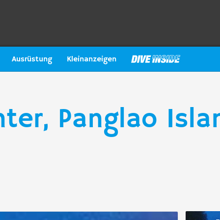
Ausrüstung
Kleinanzeigen
nter, Panglao Isla