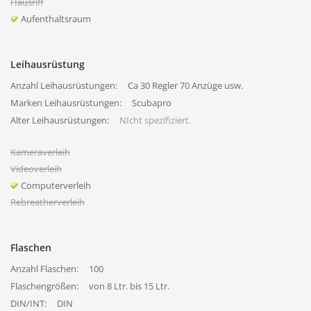
Hausriff
Aufenthaltsraum
Leihausrüstung
Anzahl Leihausrüstungen:
Ca 30 Regler 70 Anzüge usw.
Marken Leihausrüstungen:
Scubapro
Alter Leihausrüstungen:
NIcht spezifiziert.
Kameraverleih
Videoverleih
Computerverleih
Rebreatherverleih
Flaschen
Anzahl Flaschen:
100
Flaschengrößen:
von 8 Ltr. bis 15 Ltr.
DIN/INT:
DIN