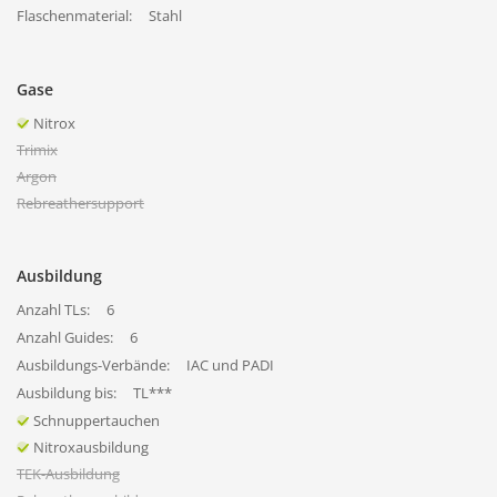
Flaschenmaterial:
Stahl
Gase
Nitrox
Trimix
Argon
Rebreathersupport
Ausbildung
Anzahl TLs:
6
Anzahl Guides:
6
Ausbildungs-Verbände:
IAC und PADI
Ausbildung bis:
TL***
Schnuppertauchen
Nitroxausbildung
TEK-Ausbildung