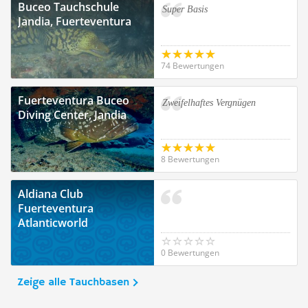
Buceo Tauchschule
Super Basis
Jandia, Fuerteventura
74 Bewertungen
Fuerteventura Buceo
Zweifelhaftes Vergnügen
Diving Center, Jandia
8 Bewertungen
Aldiana Club
Fuerteventura
Atlanticworld
0 Bewertungen
Zeige alle Tauchbasen