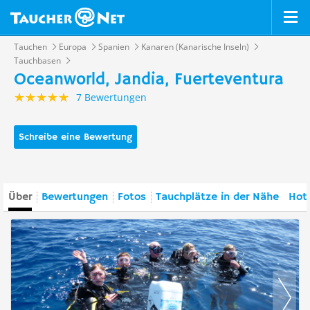
Tauchen
Europa
Spanien
Kanaren (Kanarische Inseln)
Tauchbasen
Oceanworld, Jandia, Fuerteventura
7 Bewertungen
Schreibe eine Bewertung
Über
Bewertungen
Fotos
Tauchplätze in der Nähe
Hote