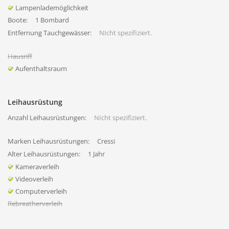
Lampenlademöglichkeit
Boote:
1 Bombard
Entfernung Tauchgewässer:
NIcht spezifiziert.
Hausriff
Aufenthaltsraum
Leihausrüstung
Anzahl Leihausrüstungen:
NIcht spezifiziert.
Marken Leihausrüstungen:
Cressi
Alter Leihausrüstungen:
1 Jahr
Kameraverleih
Videoverleih
Computerverleih
Rebreatherverleih