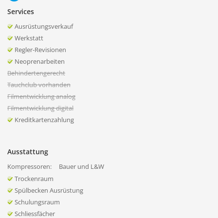
Services
Ausrüstungsverkauf
Werkstatt
Regler-Revisionen
Neoprenarbeiten
Behindertengerecht
Tauchclub vorhanden
Filmentwicklung analog
Filmentwicklung digital
Kreditkartenzahlung
Ausstattung
Kompressoren:
Bauer und L&W
Trockenraum
Spülbecken Ausrüstung
Schulungsraum
Schliessfächer