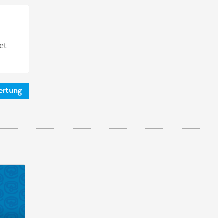
et
ertung