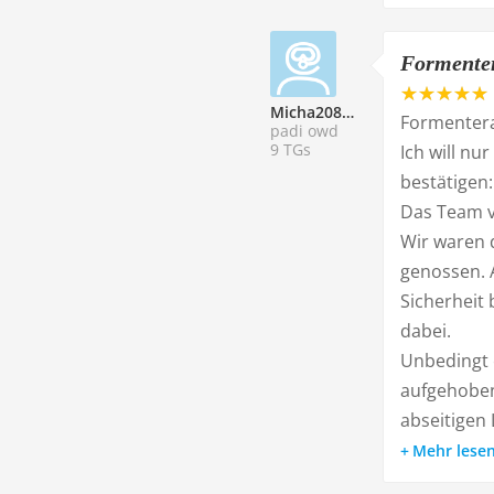
Formenter
Micha208517
Formentera
padi owd
9 TGs
Ich will nu
bestätigen:
Das Team v
Wir waren 
genossen. A
Sicherheit 
dabei.
Unbedingt 
aufgehoben 
abseitigen 
Mehr lese