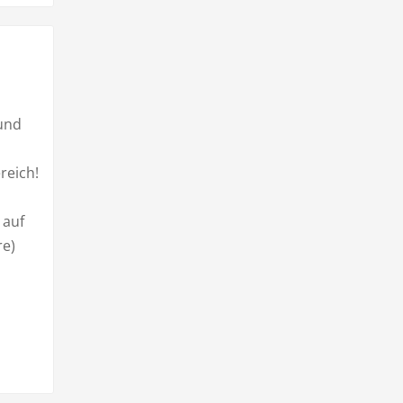
 und
reich!
 auf
re)