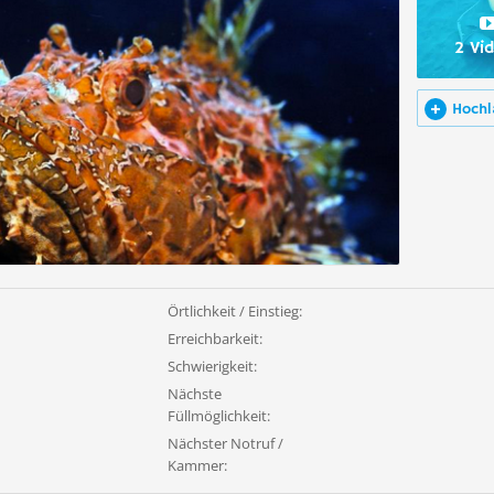
2 Vi
Hochl
Örtlichkeit / Einstieg:
Erreichbarkeit:
Schwierigkeit:
Nächste
Füllmöglichkeit:
Nächster Notruf /
Kammer: