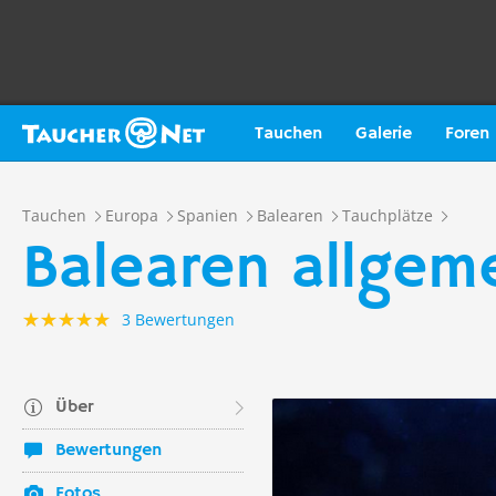
Tauchen
Galerie
Foren
Tauchen
Europa
Spanien
Balearen
Tauchplätze
Balearen allgem
3 Bewertungen
Über
Bewertungen
Fotos