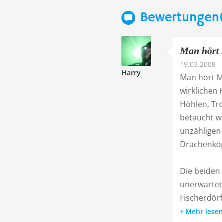
Bewertungen
Man hört 
19.03.2008
Harry
Man hört M
wirklichen
Höhlen, Tr
betaucht w
unzähligen
Drachenköp
Die beiden
unerwartet
Fischerdörf
Mehr lese