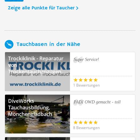
Zeige alle Punkte für Taucher
Tauchbasen in der Nähe
Trockiklinik - Reparatur
Super Service!
von
Trockentauchanzügen,
Viersen
1 Bewertungen
DiveWorks
PADI OWD gemacht - toll
Tauchausbildung,
Mönchengladbach
8 Bewertungen