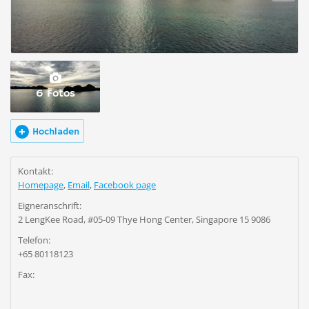
6 Fotos
Hochladen
Kontakt:
Homepage
,
Email
,
Facebook page
Eigneranschrift:
2 LengKee Road, #05-09 Thye Hong Center, Singapore 15 9086
Telefon:
+65 80118123
Fax: