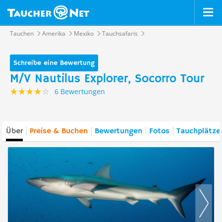
Tauchen
Amerika
Mexiko
Tauchsafaris
Schreibe eine Bewertung
M/V Nautilus Explorer, Socorro Tour
6 Bewertungen
Über
Preise & Buchen
Bewertungen
Fotos
Tauchplätze