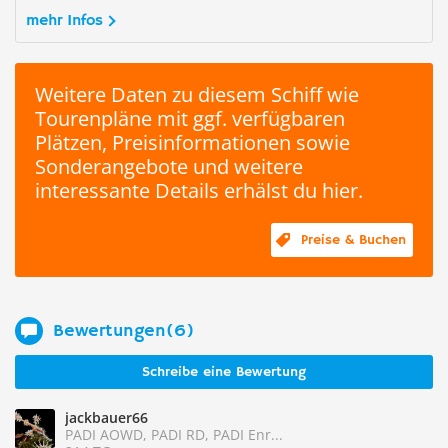
mehr Infos
Weitere Daten zu diesem Schiff wie
Tourenpläne mit ggf. verfügbaren
Plätzen, Preisinformationen sowie
Sonderangebote und weitere
interessante Details erhälst du hier.
Preise & Buchen
Bewertungen(6)
Schreibe eine Bewertung
jackbauer66
PADI AOWD, PADI RD, PADI Enr...